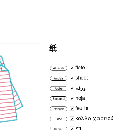
纸
fletë
Albanais
sheet
Anglais
ورقة
Arabe
hoja
Espagnol
feuille
Français
κόλλα χαρτιού
Grec
דף
Hébreu