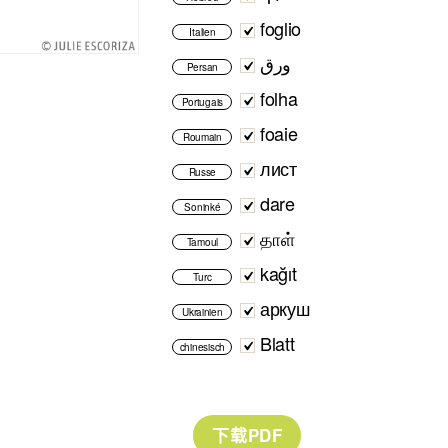
foglio
Italien
ورق
Persan
folha
Portugais
foaie
Roumain
лист
Russe
dare
Soninké
தாள்
Tamoul
kağıt
Turc
аркуш
Ukrainien
Blatt
chinesisch