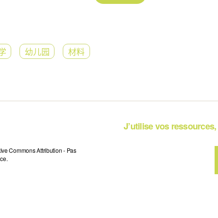
学
幼儿园
材料
J’utilise vos ressources, 
tive Commons Attribution - Pas
ce.