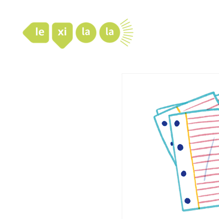
LexiLaLa