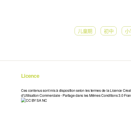
儿童期
初中
小
Licence
Ces contenus sont mis à disposition selon les termes de la Licence Crea
d’Utilisation Commerciale - Partage dans les Mêmes Conditions 3.0 Fran