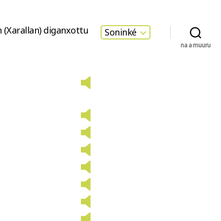
 (Xarallan) diganxottu
Soninké
na a muuru