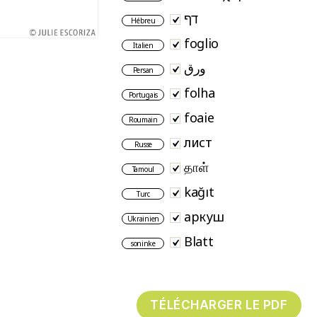
דף
Hébreu
foglio
Italien
ورق
Persan
folha
Portugais
foaie
Roumain
лист
Russe
தாள்
Tamoul
kağıt
Turc
аркуш
Ukrainien
Blatt
soninke