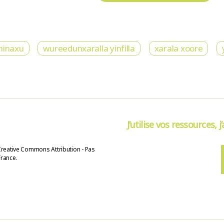
minaxu
wureedunxaralla yinfilla
xarala xoore
J’utilise vos ressources, j
Creative Commons Attribution - Pas
France.