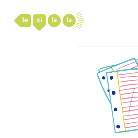
LexiLaLa