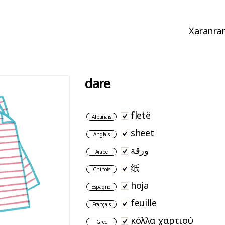
Xaranran
dare
fletë
Albanais
sheet
Anglais
ورقة
Arabe
纸
Chinois
hoja
Espagnol
feuille
Français
κόλλα χαρτιού
Grec