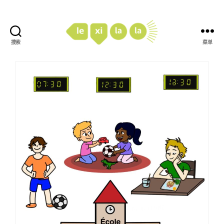
搜索
菜单
LexiLaLa