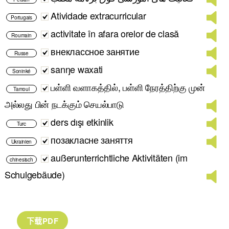
Atividade extracurricular
Portugais
activitate în afara orelor de clasă
Roumain
внеклассное занятие
Russe
sanŋe waxati
Soninké
பள்ளி வளாகத்தில், பள்ளி நேரத்திற்கு முன்
Tamoul
அல்லது பின் நடக்கும் செயல்பாடு
ders dışı etkinlik
Turc
позакласне заняття
Ukrainien
außerunterrichtliche Aktivitäten (im
chinesisch
Schulgebäude)