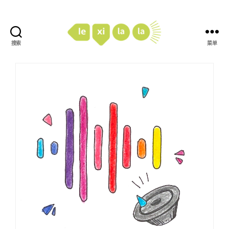
搜索
菜单
LexiLaLa