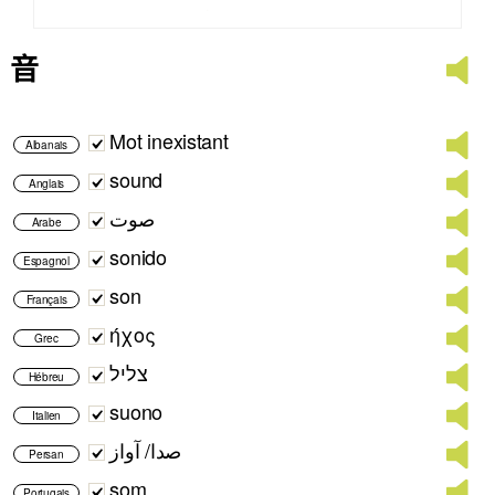
音
Mot inexistant
Albanais
sound
Anglais
صوت
Arabe
sonido
Espagnol
son
Français
ήχος
Grec
צליל
Hébreu
suono
Italien
صدا/ آواز
Persan
som
Portugais