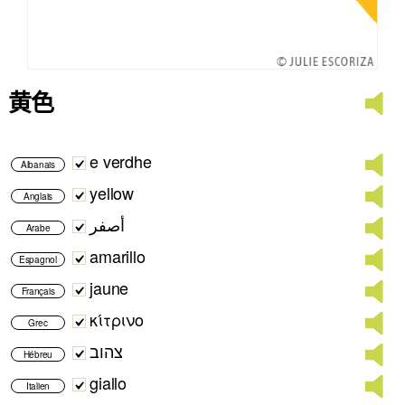
黄色
e verdhe
Albanais
yellow
Anglais
أصفر
Arabe
amarillo
Espagnol
jaune
Français
κίτρινο
Grec
צהוב
Hébreu
giallo
Italien