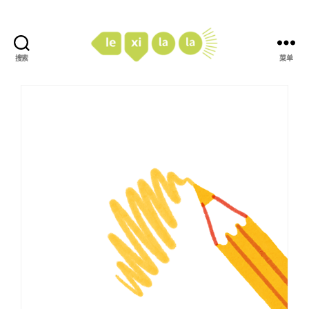
搜索
菜单
LexiLaLa