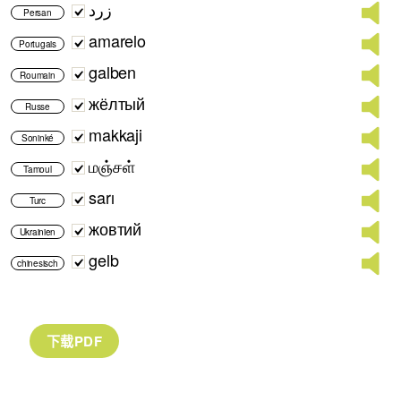
زرد
Persan
amarelo
Portugais
galben
Roumain
жёлтый
Russe
makkaji
Soninké
மஞ்சள்
Tamoul
sarı
Turc
жовтий
Ukrainien
gelb
chinesisch