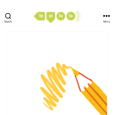
Search
Menu
LexiLaLa