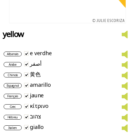
yellow
e verdhe
Albanais
أصفر
Arabe
黄色
Chinois
amarillo
Espagnol
jaune
Français
κίτρινο
Grec
צהוב
Hébreu
giallo
Italien