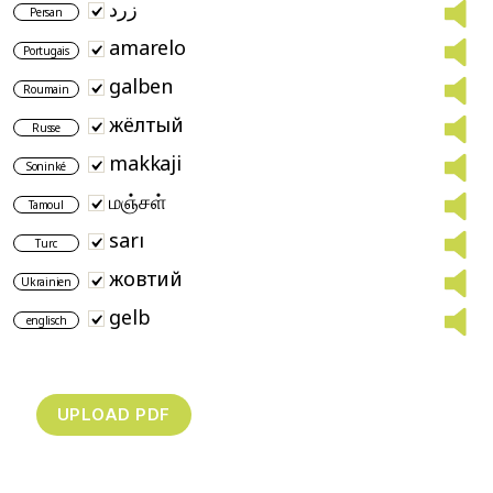
زرد
Persan
amarelo
Portugais
galben
Roumain
жёлтый
Russe
makkaji
Soninké
மஞ்சள்
Tamoul
sarı
Turc
жовтий
Ukrainien
gelb
englisch