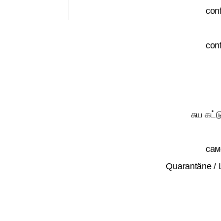
con
con
சுய கட்ட
сам
Quarantäne /