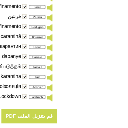
finamento
Italien
قرنتین
Persan
finamento
Portugais
carantină
Roumain
карантин
Russe
dabanye
Soninké
ுப்படுத்தல்
Tamoul
karantina
Turc
оізоляція
Ukrainien
 Lockdown
arabisch