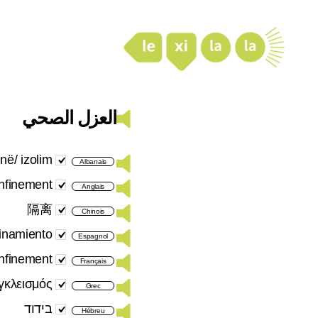
LexiLaLa
العزل الصحي
në/ izolim
Albanais
nfinement
Anglais
隔离
Chinois
inamiento
Espagnol
nfinement
Français
γκλεισμός
Grec
בידוד
Hébreu