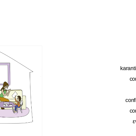
karanti
co
conf
co
ε