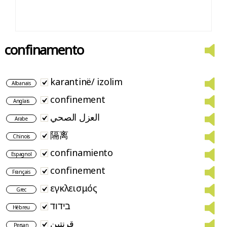
confinamento
karantinë/ izolim
Albanais
confinement
Anglais
العزل الصحي
Arabe
隔离
Chinois
confinamiento
Espagnol
confinement
Français
εγκλεισμός
Grec
בידוד
Hébreu
قرنتین
Persan