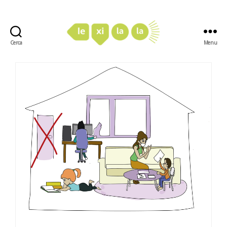
Cerca
Menu
LexiLaLa