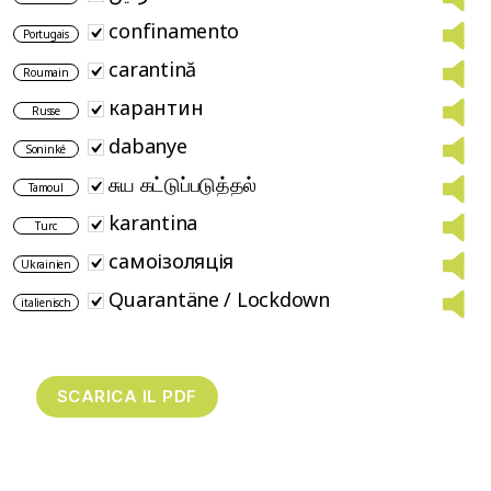
confinamento
Portugais
carantină
Roumain
карантин
Russe
dabanye
Soninké
சுய கட்டுப்படுத்தல்
Tamoul
karantina
Turc
самоізоляція
Ukrainien
Quarantäne / Lockdown
italienisch