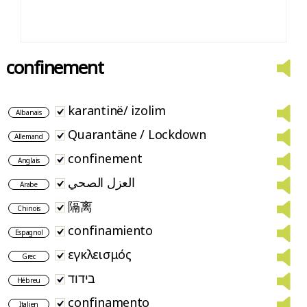
confinement
karantinë/ izolim
Albanais
Quarantäne / Lockdown
Allemand
confinement
Anglais
العزل الصحي
Arabe
隔离
Chinois
confinamiento
Espagnol
εγκλεισμός
Grec
בידוד
Hébreu
confinamento
Italien