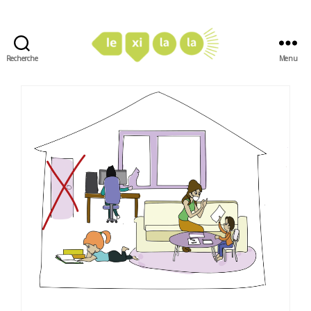
Recherche
Menu
LexiLaLa