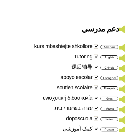
دعم مدرسي
kurs mbeshtejte shkollore
Albanais
Tutoring
Anglais
课后辅导
Chinois
apoyo escolar
Espagnol
soutien scolaire
Français
ενισχυτική διδασκαλία
Grec
עזרה בשיעורי בית
Hébreu
doposcuola
Italien
کمک آموزشی
Persan