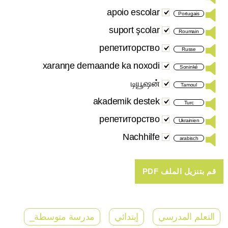
apoio escolar
Portugais
suport şcolar
Roumain
репетиторство
Russe
xaranŋe demaande ka noxodi
Soninké
டியூஷன்
Tamoul
akademik destek
Turc
репетиторствo
Ukrainien
Nachhilfe
arabisch
التعلم المدرسي
إبتدائي
مدرسة متوسطة_