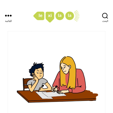
البحث
القائمة
LexiLaLa