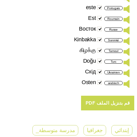
este
Portugais
Est
Roumain
Bосток
Russe
Kinbakka
Soninké
கிழக்கு
Tamoul
Doğu
Turc
Схід
Ukrainien
Osten
arabisch
إبتدائي
جغرافيا
مدرسة متوسطة_