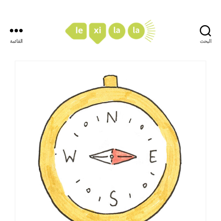
البحث
القائمة
LexiLaLa