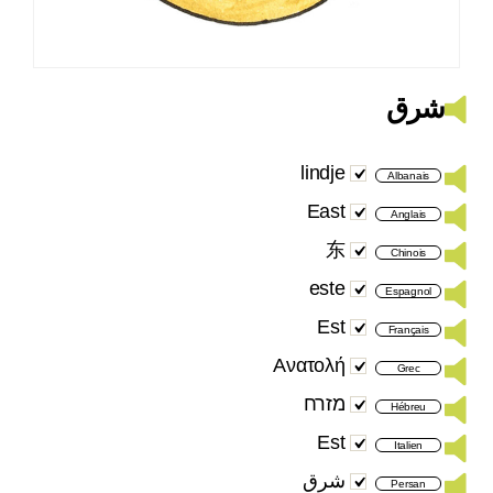
شرق
lindje
Albanais
East
Anglais
东
Chinois
este
Espagnol
Est
Français
Ανατολή
Grec
מזרח
Hébreu
Est
Italien
شرق
Persan