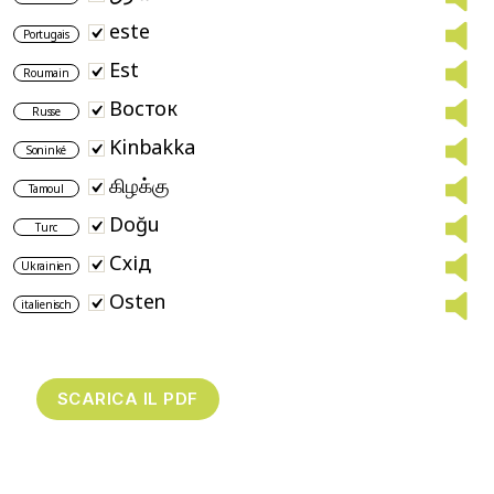
este
Portugais
Est
Roumain
Bосток
Russe
Kinbakka
Soninké
கிழக்கு
Tamoul
Doğu
Turc
Схід
Ukrainien
Osten
italienisch