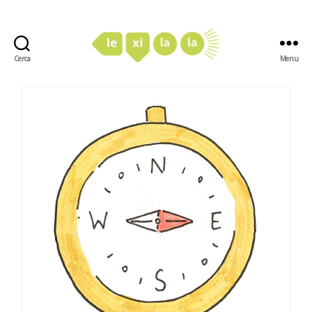
Cerca
Menu
LexiLaLa