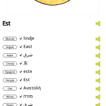
Est
lindje
Albanais
East
Anglais
شرق
Arabe
东
Chinois
este
Espagnol
Est
Français
Ανατολή
Grec
מזרח
Hébreu
شرق
Persan