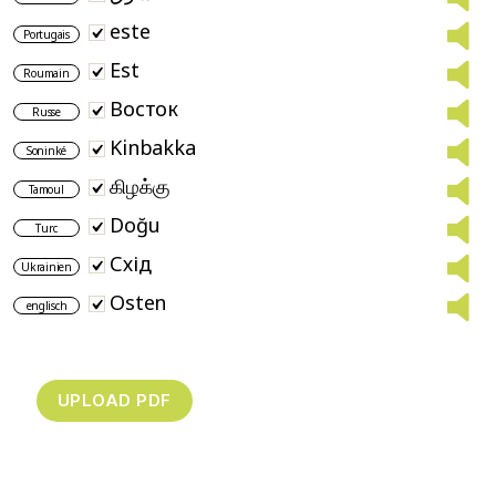
este
Portugais
Est
Roumain
Bосток
Russe
Kinbakka
Soninké
கிழக்கு
Tamoul
Doğu
Turc
Схід
Ukrainien
Osten
englisch