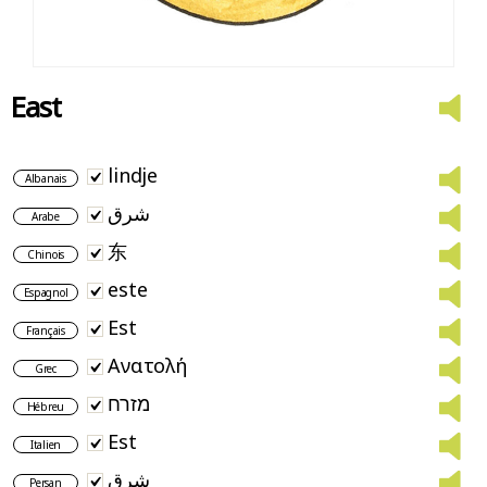
East
lindje
Albanais
شرق
Arabe
东
Chinois
este
Espagnol
Est
Français
Ανατολή
Grec
מזרח
Hébreu
Est
Italien
شرق
Persan