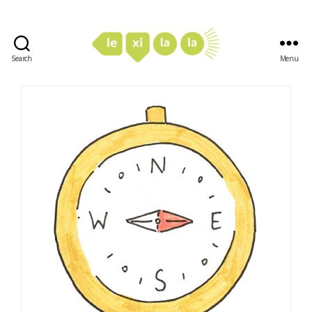
Search
Menu
LexiLaLa