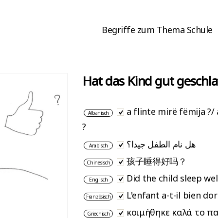
Begriffe zum Thema Schule
Hat das Kind gut geschla
a flinte mirë fëmija ?/
Albanisch
?
هل نام الطفل جيدا؟
Arabisch
孩子睡得好吗？
Chinesisch
Did the child sleep wel
Englisch
L'enfant a-t-il bien do
Französisch
κοιμήθηκε καλά το πα
Griechisch