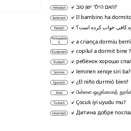
האם הילד ישן טוב?
Hebräisch
Il bambino ha dormit
Italienisch
زه کافی خواب کرده است؟
Persisch
Portugiesisc
a criança dormiu bem
h
copilul a dormit bine ?
Rumänisch
ребёнок хорошо спа
Russisch
leminen xenqe siri ba?
Soninke
¿El niño durmió bien?
Spanisch
பிள்ளை ஒழுங்காகத் தூங்
Tamil
Çocuk iyi uyudu mu?
Türkisch
Дитина добре поспа
Ukrainisch