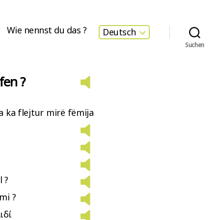
Wie nennst du das ?
Deutsch
Suchen
fen ?
 a ka flejtur mirë fëmija
l ?
rmi ?
ιδί