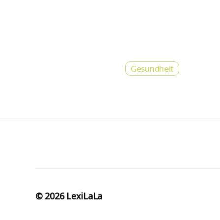
Gesundheit
© 2026
LexiLaLa