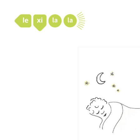
LexiLaLa