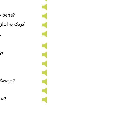
o bene?
کودک به اندا
?
л?
கினதா ?
ла?