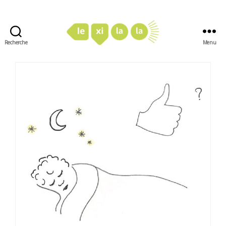
Recherche
Menu
LexiLaLa