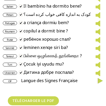
Il bambino ha dormito bene?
Italien
کودک به اندازه کافی خواب کرده است؟
Persan
a criança dormiu bem?
Portugais
copilul a dormit bine ?
Roumain
ребёнок хорошо спал?
Russe
leminen xenqe siri ba?
Soninké
பிள்ளை ஒழுங்காகத் தூங்கினதா ?
Tamoul
Çocuk iyi uyudu mu?
Turc
Дитина добре поспала?
Ukrainien
Langue des Signes Française
LSF