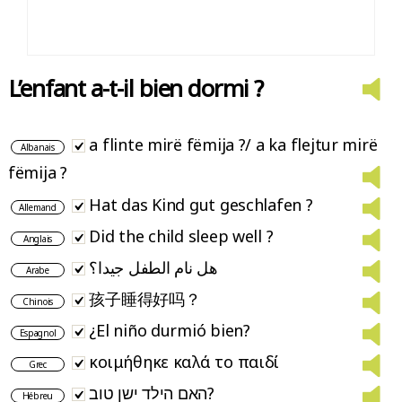
L’enfant a-t-il bien dormi ?
a flinte mirë fëmija ?/ a ka flejtur mirë
Albanais
fëmija ?
Hat das Kind gut geschlafen ?
Allemand
Did the child sleep well ?
Anglais
هل نام الطفل جيدا؟
Arabe
孩子睡得好吗？
Chinois
¿El niño durmió bien?
Espagnol
κοιμήθηκε καλά το παιδί
Grec
האם הילד ישן טוב?
Hébreu