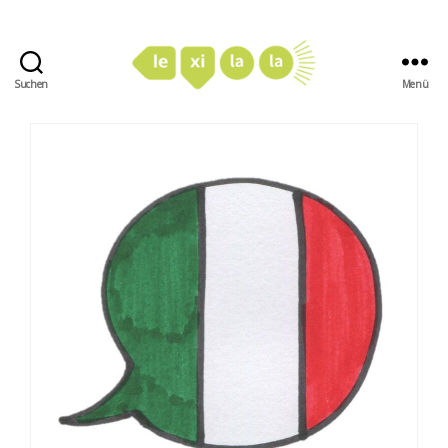
Suchen
Menü
LexiLaLa