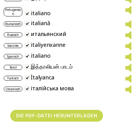
Portugiesisc
italiano
h
italiană
Rumänisch
итальянский
Russisch
italiyenxanne
Soninke
italiano
Spanisch
இத்தாலியன் பாடம்
Tamil
İtalyanca
Türkisch
італійська мова
Ukrainisch