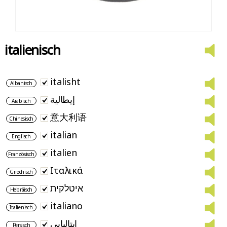
italienisch
italisht
Albanisch
إيطالية
Arabisch
意大利语
Chinesisch
italian
Englisch
italien
Französisch
Ιταλικά
Griechisch
איטלקית
Hebräisch
italiano
Italienisch
ایتالیایی
Persisch