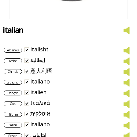
italian
italisht
Albanais
إيطالية
Arabe
意大利语
Chinois
italiano
Espagnol
italien
Français
Ιταλικά
Grec
איטלקית
Hébreu
italiano
Italien
ایتالیایی
Persan