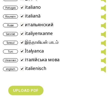
italiano
Portugais
italiană
Roumain
итальянский
Russe
italiyenxanne
Soninké
இத்தாலியன் பாடம்
Tamoul
İtalyanca
Turc
італійська мова
Ukrainien
italienisch
englisch