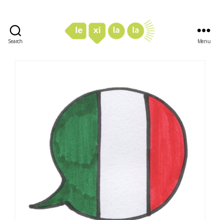
Search
Menu
LexiLaLa