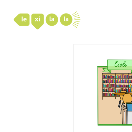
LexiLaLa