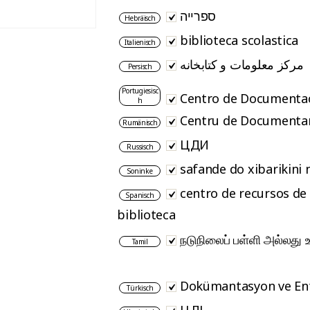
ספרייה
Hebräisch
biblioteca scolastica
Italienisch
مرکز معلومات و کتابخانه
Persisch
Portugiesisc
Centro de Documenta
h
Centru de Documentar
Rumänisch
ЦДИ
Russisch
safande do xibarikini
Soninke
centro de recursos de
Spanisch
biblioteca
நடுநிலைப் பள்ளி அல்லது 
Tamil
Dokümantasyon ve En
Türkisch