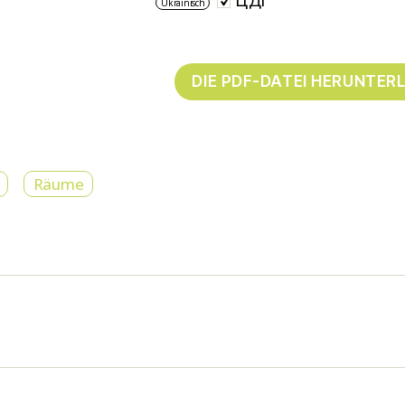
ЦДІ
Ukrainisch
Räume