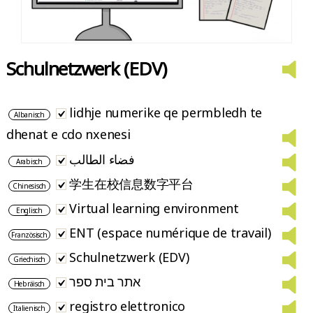
Schulnetzwerk (EDV)
lidhje numerike qe permbledh te
Albanisch
dhenat e cdo nxenesi
فضاء الطالب
Arabisch
学生在校信息数字平台
Chinesisch
Virtual learning environment
Englisch
ENT (espace numérique de travail)
Französisch
Schulnetzwerk (EDV)
Griechisch
אתר בית ספר
Hebräisch
registro elettronico
Italienisch