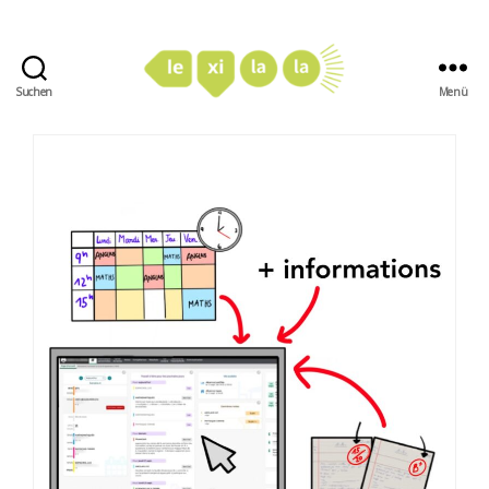
Suchen
Menü
LexiLaLa