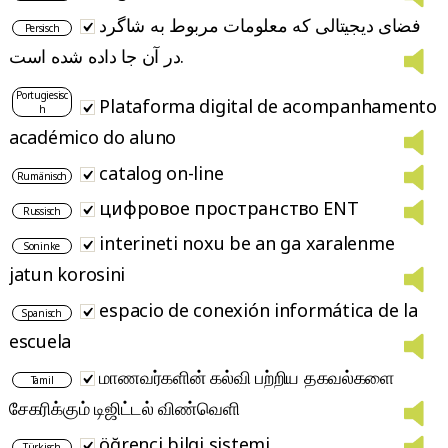
فضای دیجیتالی که معلومات مربوط به شاگرد
Persisch
در آن جا داده شده است.
Portugiesisc
Plataforma digital de acompanhamento
h
académico do aluno
catalog on-line
Rumänisch
цифровое пространство ENT
Russisch
interineti noxu be an ga xaralenme
Soninke
jatun korosini
espacio de conexión informática de la
Spanisch
escuela
மாணவர்களின் கல்வி பற்றிய தகவல்களை
Tamil
சேகரிக்கும் டிஜிட்டல் விண்வெளி
öğrenci bilgi sistemi
Türkisch