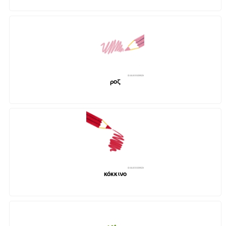
ροζ
κόκκινο