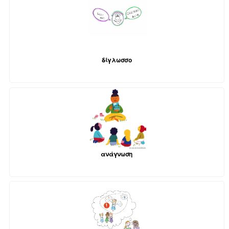
δίγλωσσο
ανάγνωση