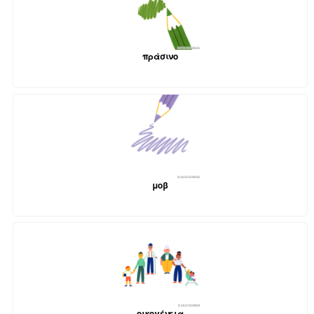
πράσινο
μοβ
οικογένεια