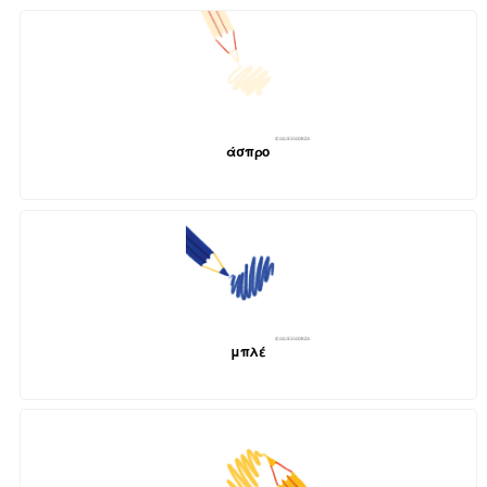
άσπρο
μπλέ