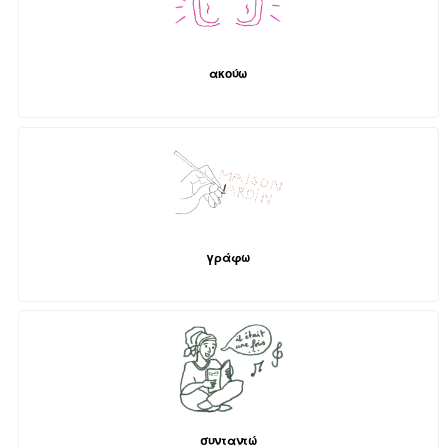
ακούω
γράφω
συνταντώ