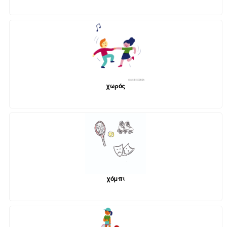
χωρός
χόμπι