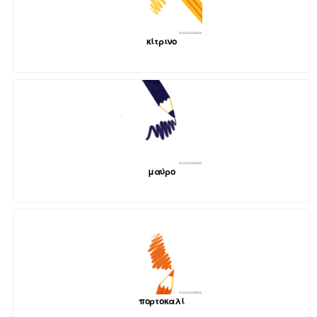
κίτρινο
μαύρο
πορτοκαλί