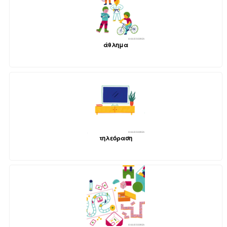
άθλημα
τηλεόραση