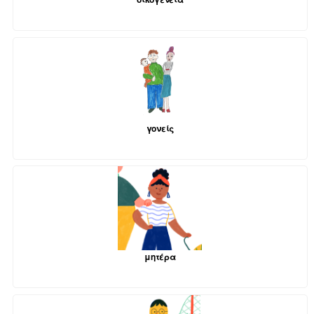
γονείς
μητέρα