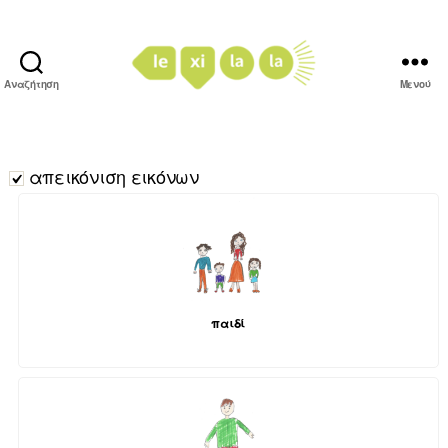
Αναζήτηση
Μενού
LexiLaLa
απεικόνιση εικόνων
παιδί