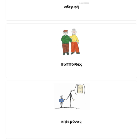
αδερφή
παππούδες
κηδεμόνας