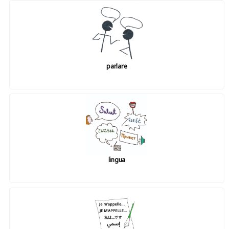
parlare
lingua