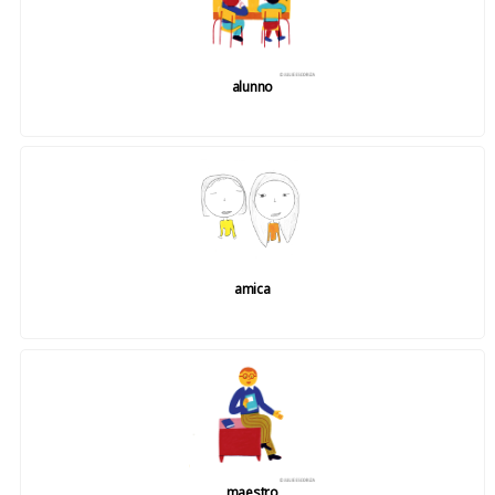
alunno
amica
maestro