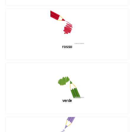
rosso
verde