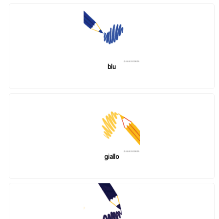
blu
giallo