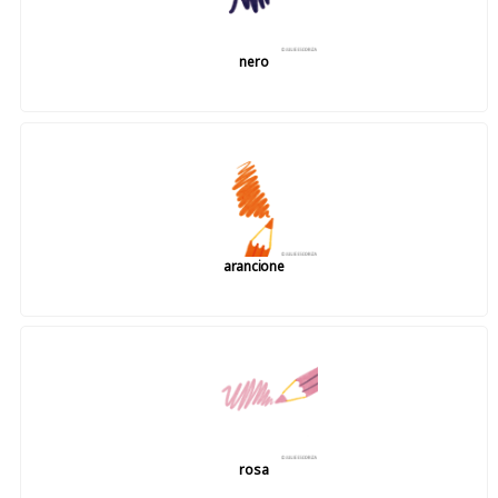
nero
arancione
rosa