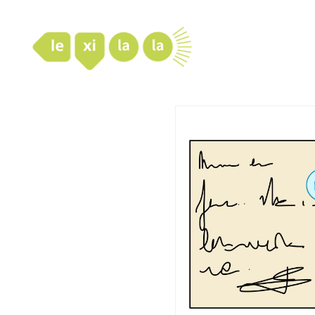
LexiLaLa