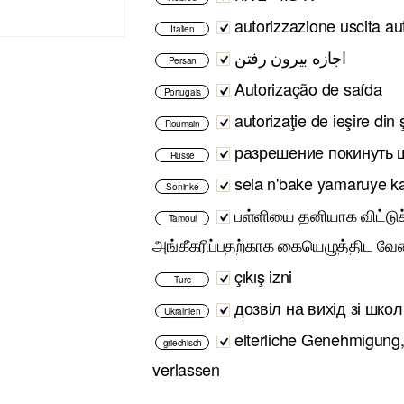
autorizzazione uscita a
Italien
اجازه بیرون رفتن
Persan
Autorização de saída
Portugais
autorizaţie de ieşire din
Roumain
разрешение покинуть 
Russe
sela n'bake yamaruye ka
Soninké
பள்ளியை தனியாக விட்ட
Tamoul
அங்கீகரிப்பதற்காக கையெழுத்திட வ
çıkış izni
Turc
дозвіл на вихід зі шко
Ukrainien
elterliche Genehmigung,
griechisch
verlassen