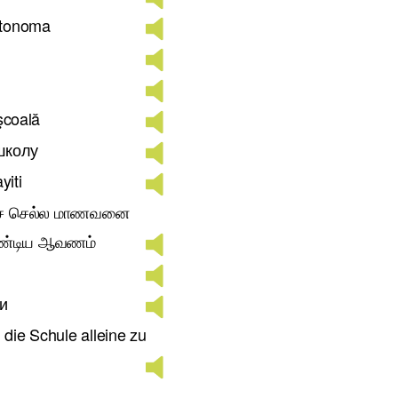
utonoma
 şcoală
школу
yiti
ுச் செல்ல மாணவனை
ேண்டிய ஆவணம்
ли
 die Schule alleine zu