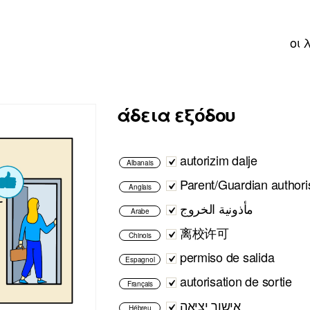
οι 
άδεια εξόδου
autorizim dalje
Albanais
Parent/Guardian authori
Anglais
مأذونية الخروج
Arabe
离校许可
Chinois
permiso de salida
Espagnol
autorisation de sortie
Français
אישור יציאה
Hébreu