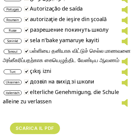
Autorização de saída
Portugais
autorizaţie de ieşire din şcoală
Roumain
разрешение покинуть школу
Russe
sela n'bake yamaruye kayiti
Soninké
பள்ளியை தனியாக விட்டுச் செல்ல மாணவனை
Tamoul
அங்கீகரிப்பதற்காக கையெழுத்திட வேண்டிய ஆவணம்
çıkış izni
Turc
дозвіл на вихід зі школи
Ukrainien
elterliche Genehmigung, die Schule
italienisch
alleine zu verlassen