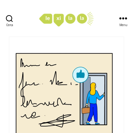
Cerca
Menu
LexiLaLa