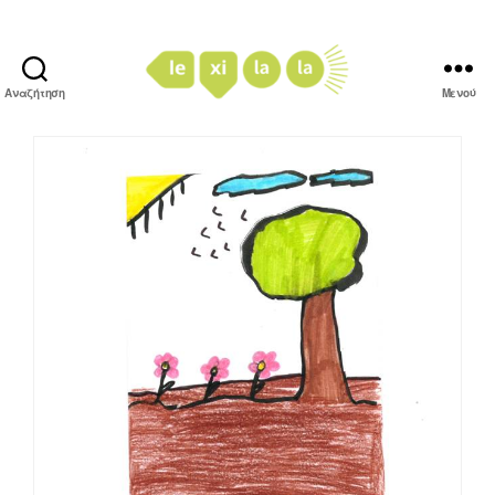
Αναζήτηση
Μενού
LexiLaLa