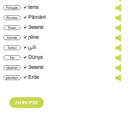
terra
Portugais
Pământ
Roumain
Земля
Russe
ɲiine
Soninké
பூமி
Tamoul
Dünya
Turc
Земля
Ukrainien
Erde
griechisch