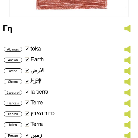
Γη
toka
Albanais
Earth
Anglais
الارض
Arabe
地球
Chinois
la tierra
Espagnol
Terre
Français
כדור הארץ
Hébreu
Terra
Italien
زمین
Persan