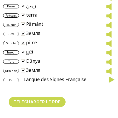
زمین
Persan
terra
Portugais
Pământ
Roumain
Земля
Russe
ɲiine
Soninké
பூமி
Tamoul
Dünya
Turc
Земля
Ukrainien
Langue des Signes Française
LSF