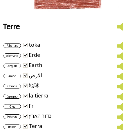
Terre
toka
Albanais
Erde
Allemand
Earth
Anglais
الارض
Arabe
地球
Chinois
la tierra
Espagnol
Γη
Grec
כדור הארץ
Hébreu
Terra
Italien