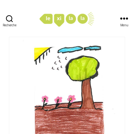
Recherche
Menu
LexiLaLa