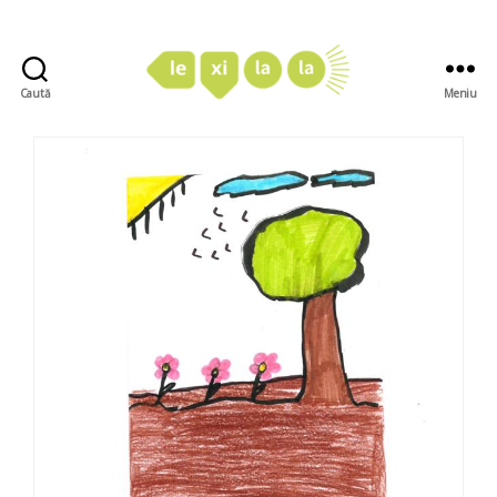
Caută
Meniu
LexiLaLa