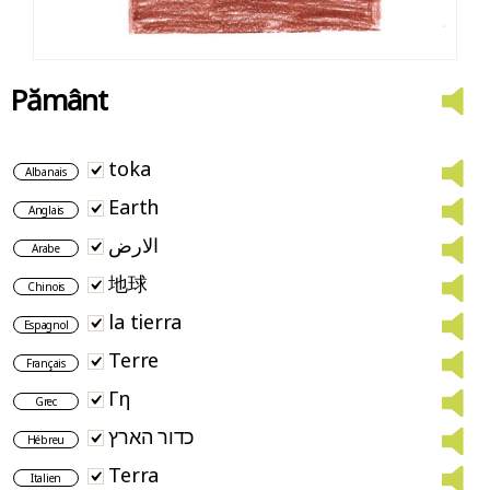
Pământ
toka
Albanais
Earth
Anglais
الارض
Arabe
地球
Chinois
la tierra
Espagnol
Terre
Français
Γη
Grec
כדור הארץ
Hébreu
Terra
Italien