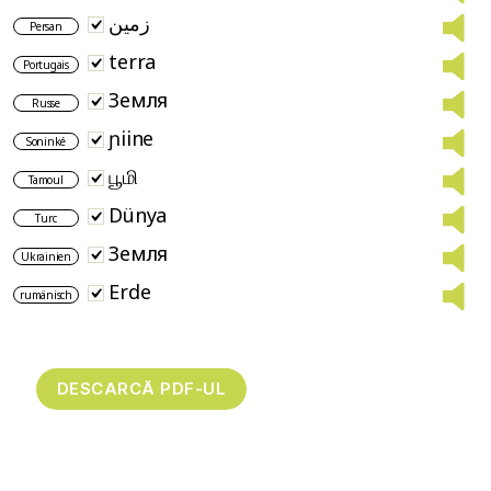
زمین
Persan
terra
Portugais
Земля
Russe
ɲiine
Soninké
பூமி
Tamoul
Dünya
Turc
Земля
Ukrainien
Erde
rumänisch