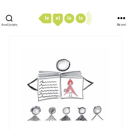
Αναζήτηση
Μενού
LexiLaLa