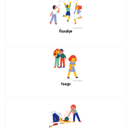
Ñaxaliye
Yaagu