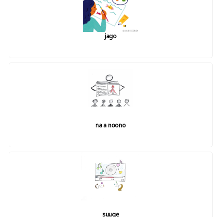
jago
na a noono
suuge