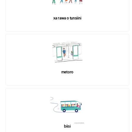
xa rawa o tunsiini
metoro
biisi