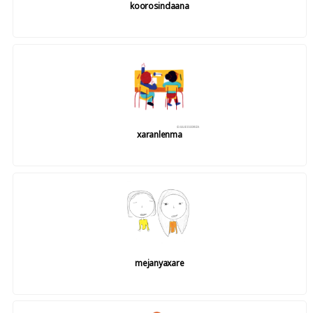
koorosindaana
xaranlenma
mejanyaxare