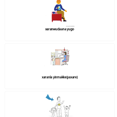
xaranwudaana yugo
xaranla yinmakke(yaxare)