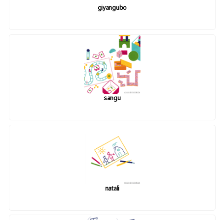
giyangubo
sangu
natali