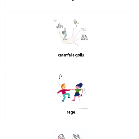
xaranfalle gollu
rege