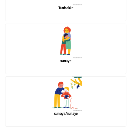
Tunbakke
xanuye
sunoye/sunaye