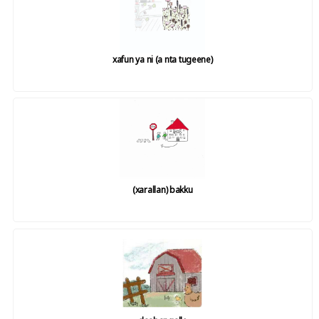
xafun ya ni (a nta tugeene)
(xarallan) bakku