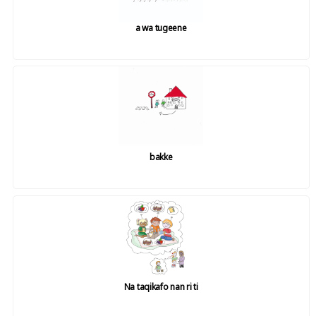
a wa tugeene
bakke
Na taqikafo nan ri ti