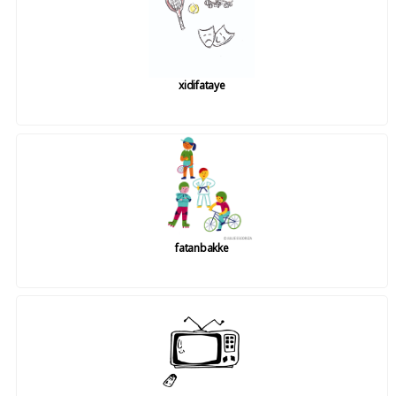
xidifataye
fatanbakke