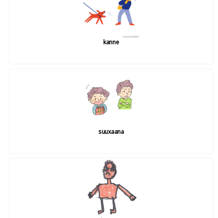
kanne
suuxaana