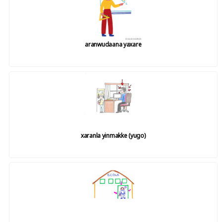
aranwudaana yaxare
xaranla yinmakke (yugo)