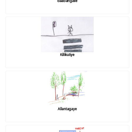
daabangalle
Killikutiye
Allantagaye