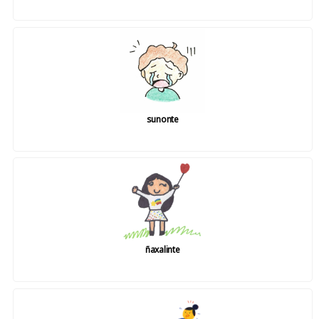
sunonte
ñaxalinte