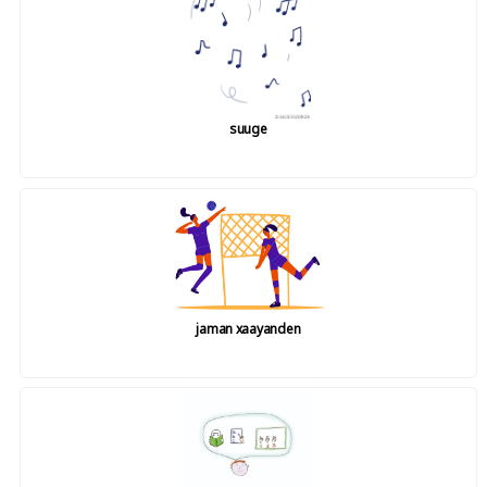
suuge
jaman xaayanden