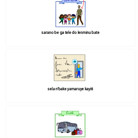
sarano be ga tele do lenminu bate
sela n’bake yamaruye kayiti