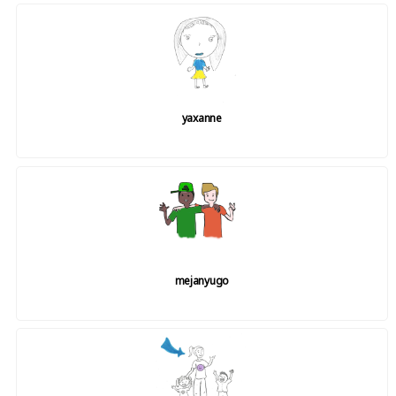
yaxanne
mejanyugo