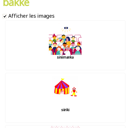
bakke
Afficher les images
siniimanka
siiriki