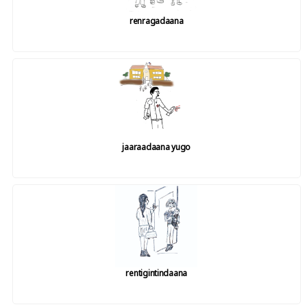
renragadaana
jaaraadaana yugo
rentigintindaana