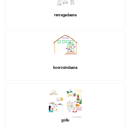
renragadaana
koorosindaana
gollu