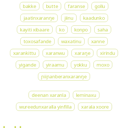
bakke
butte
faranse
gollu
jaatinxaranŋe
jiinu
kaadunko
kayiti xibaare
ko
konpo
saha
toxosafande
waxatinu
xanne
xarankittu
xaranwu
xaraŋe
xirindu
yigande
yiraamu
yokku
moxo
ɲiiɲanberanxaranŋe
deenan xaranla
leminaxu
wureedunxaralla yinfilla
xarala xoore