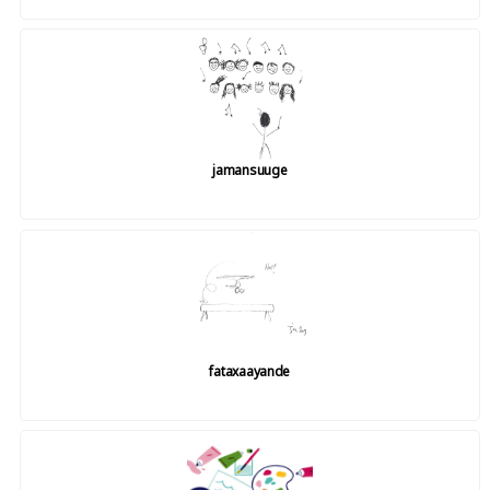
jamansuuge
fataxaayande