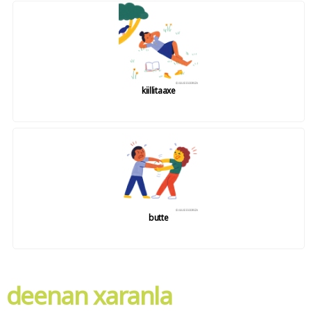
kiillitaaxe
butte
deenan xaranla