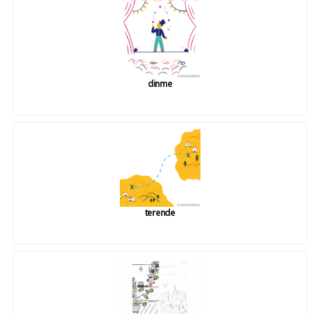
dinme
terende