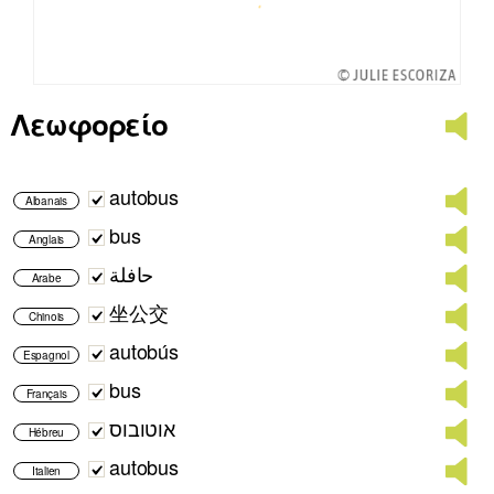
Λεωφορείο
autobus
Albanais
bus
Anglais
حافلة
Arabe
坐公交
Chinois
autobús
Espagnol
bus
Français
אוטובוס
Hébreu
autobus
Italien