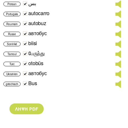
بس
Persan
autocarro
Portugais
autobuz
Roumain
автобус
Russe
biisi
Soninké
பேருந்து
Tamoul
otobüs
Turc
автобус
Ukrainien
Bus
griechisch