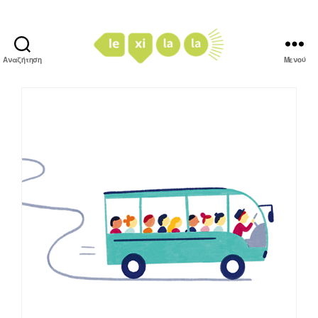
Αναζήτηση
Μενού
LexiLaLa