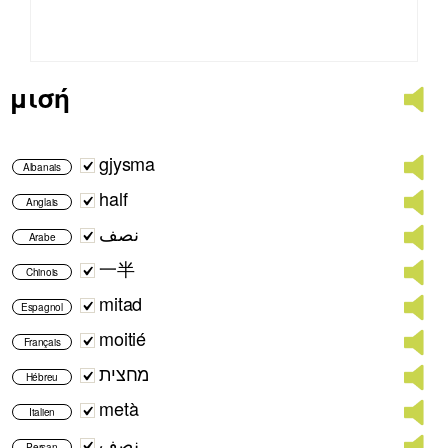
μισή
gjysma
Albanais
half
Anglais
نصف
Arabe
一半
Chinois
mitad
Espagnol
moitié
Français
מחצית
Hébreu
metà
Italien
نصف
Persan