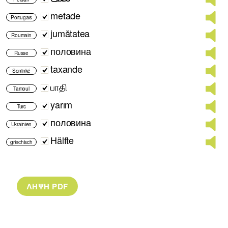
metade
Portugais
jumătatea
Roumain
половина
Russe
taxande
Soninké
பாதி
Tamoul
yarım
Turc
половина
Ukrainien
Hälfte
griechisch