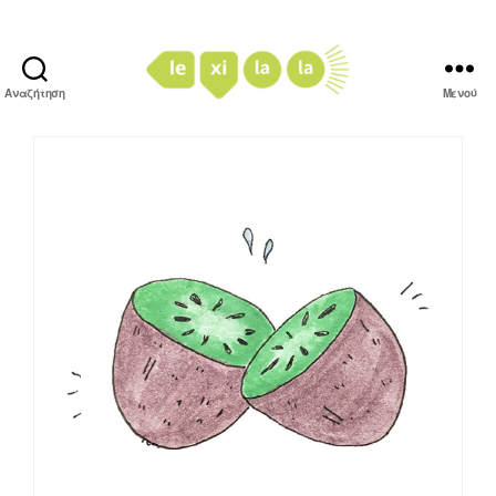
Αναζήτηση
Μενού
LexiLaLa