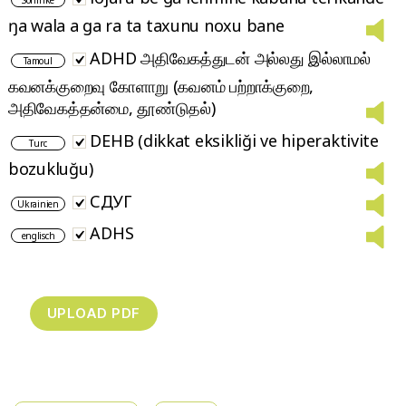
Soninké
ŋa wala a ga ra ta taxunu noxu bane
ADHD அதிவேகத்துடன் அல்லது இல்லாமல்
Tamoul
கவனக்குறைவு கோளாறு (கவனம் பற்றாக்குறை,
அதிவேகத்தன்மை, தூண்டுதல்)
DEHB (dikkat eksikliği ve hiperaktivite
Turc
bozukluğu)
СДУГ
Ukrainien
ADHS
englisch