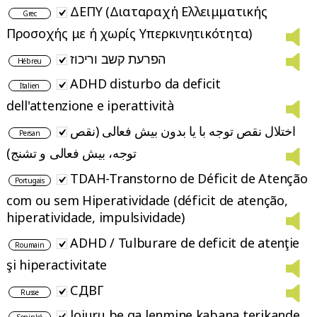
ΔΕΠΥ (Διαταραχή Ελλειμματικής
Grec
Προσοχής με ή χωρίς Υπερκινητικότητα)
הפרעת קשב וריכוז
Hébreu
ADHD disturbo da deficit
Italien
dell'attenzione e iperattività
اختلال نقص توجه با یا بدون بیش فعالی (نقص
Persan
توجه، بیش فعالی و تشنج)
TDAH-Transtorno de Déficit de Atenção
Portugais
com ou sem Hiperatividade (déficit de atenção,
hiperatividade, impulsividade)
ADHD / Tulburare de deficit de atenţie
Roumain
şi hiperactivitate
СДВГ
Russe
lojuru be ga lenmine kabana terikande