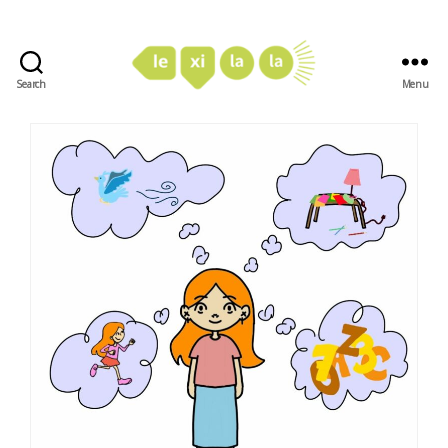
Search
Menu
LexiLaLa