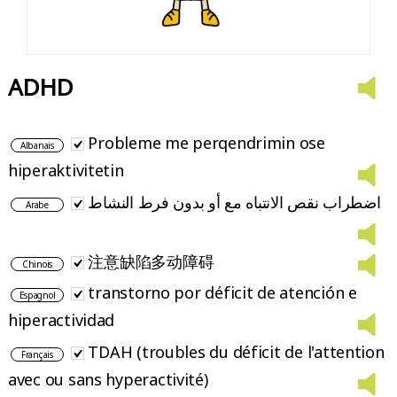
ADHD
Probleme me perqendrimin ose
Albanais
hiperaktivitetin
اضطراب نقص الانتباه مع أو بدون فرط النشاط
Arabe
注意缺陷多动障碍
Chinois
transtorno por déficit de atención e
Espagnol
hiperactividad
TDAH (troubles du déficit de l'attention
Français
avec ou sans hyperactivité)