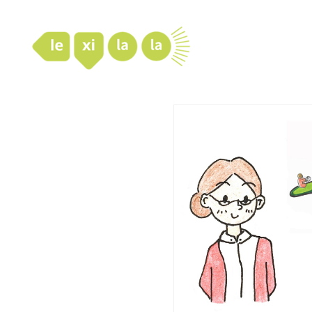
LexiLaLa