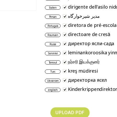
dirigente dell'asilo nid
Italien
مدیر شیرخوارگاه
Persan
diretora de pré-escola
Portugais
directoare de cresā
Roumain
директор ясли-сада
Russe
leminankoroosika yin
Soninké
நர்சரி இயக்குனர்
Tamoul
kreş müdiresi
Turc
директорка ясел
Ukrainien
Kinderkrippendirektor
englisch