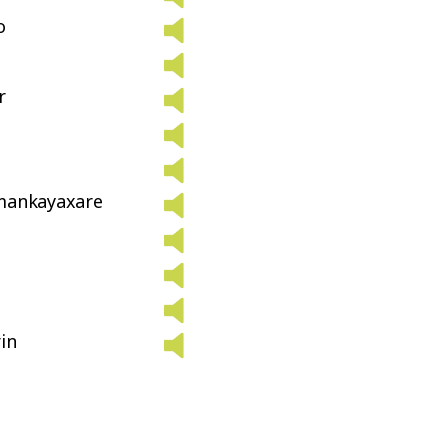
o
r
mankayaxare
in