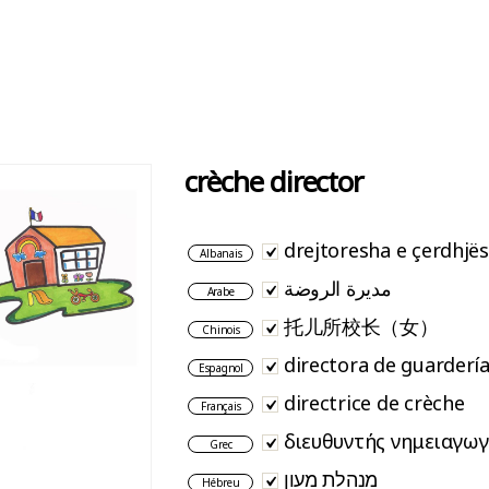
crèche director
drejtoresha e çerdhjës
Albanais
مديرة الروضة
Arabe
托儿所校长（女）
Chinois
directora de guarderí
Espagnol
directrice de crèche
Français
διευθυντής νημειαγωγ
Grec
מנהלת מעון
Hébreu