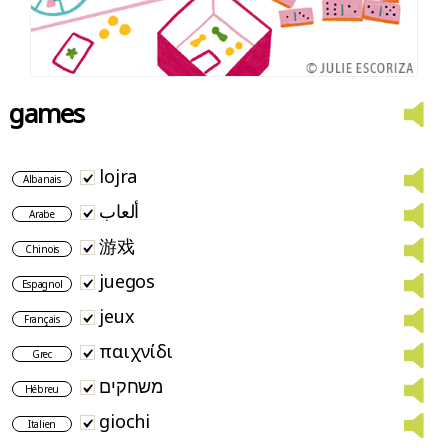
games
lojra
Albanais
ألعاب
Arabe
游戏
Chinois
juegos
Espagnol
jeux
Français
παιχνίδι
Grec
משחקים
Hébreu
giochi
Italien