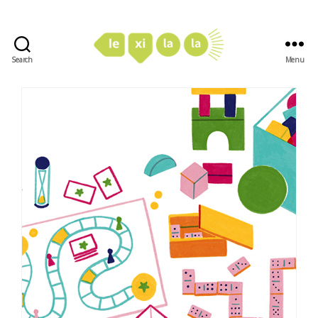
Search
Menu
LexiLaLa