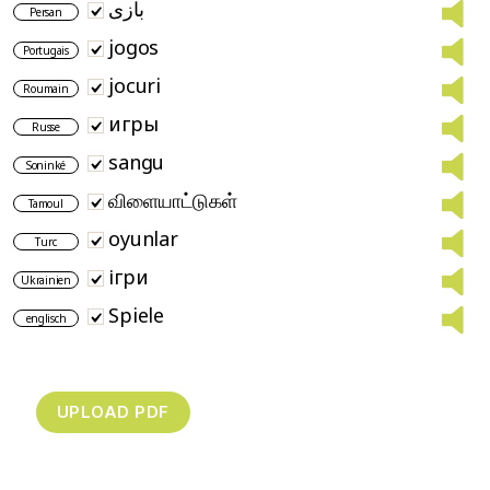
بازی
Persan
jogos
Portugais
jocuri
Roumain
игры
Russe
sangu
Soninké
விளையாட்டுகள்
Tamoul
oyunlar
Turc
ігри
Ukrainien
Spiele
englisch