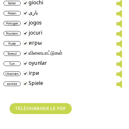
giochi
Italien
بازی
Persan
jogos
Portugais
jocuri
Roumain
игры
Russe
விளையாட்டுகள்
Tamoul
oyunlar
Turc
ігри
Ukrainien
Spiele
soninke