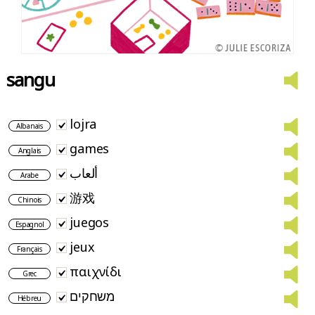
sangu
lojra
Albanais
games
Anglais
ألعاب
Arabe
游戏
Chinois
juegos
Espagnol
jeux
Français
παιχνίδι
Grec
משחקים
Hébreu