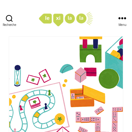
Recherche
Menu
LexiLaLa