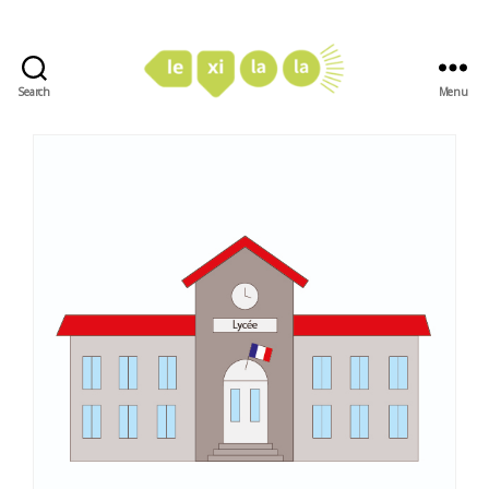
Search
Menu
LexiLaLa