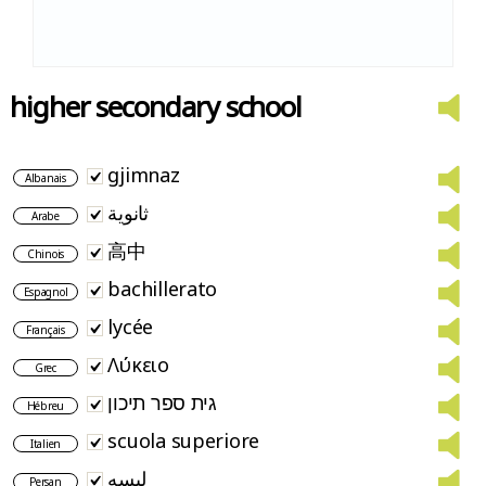
higher secondary school
gjimnaz
Albanais
ثانوية
Arabe
高中
Chinois
bachillerato
Espagnol
lycée
Français
Λύκειο
Grec
גית ספר תיכון
Hébreu
scuola superiore
Italien
لیسه
Persan