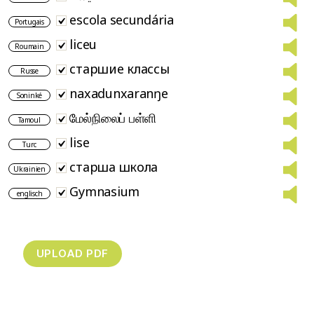
escola secundária
Portugais
liceu
Roumain
старшие классы
Russe
naxadunxaranŋe
Soninké
மேல்நிலைப் பள்ளி
Tamoul
lise
Turc
старша школа
Ukrainien
Gymnasium
englisch