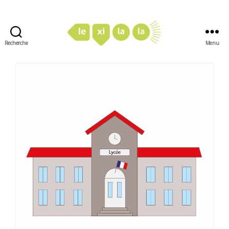
Recherche
Menu
LexiLaLa