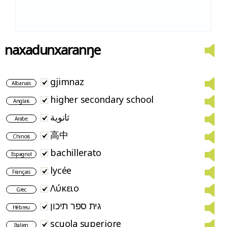
naxadunxaranŋe
gjimnaz
Albanais
higher secondary school
Anglais
ثانوية
Arabe
高中
Chinois
bachillerato
Espagnol
lycée
Français
Λύκειο
Grec
גית ספר תיכון
Hébreu
scuola superiore
Italien