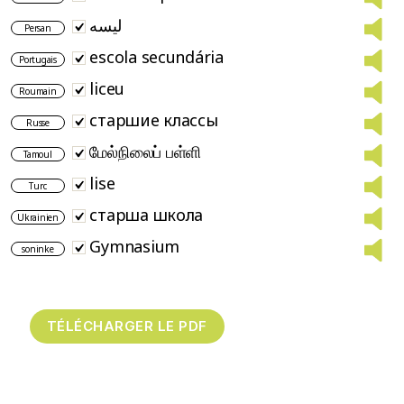
لیسه
Persan
escola secundária
Portugais
liceu
Roumain
старшие классы
Russe
மேல்நிலைப் பள்ளி
Tamoul
lise
Turc
старша школа
Ukrainien
Gymnasium
soninke