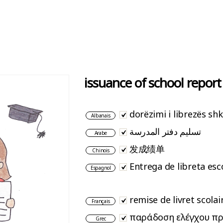
issuance of school report
dorëzimi i librezës shk
Albanais
تسليم دفتر المدرسة
Arabe
发成绩单
Chinois
Entrega de libreta esc
Espagnol
remise de livret scolai
Français
παράδοση ελέγχου π
Grec