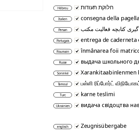
חלוקת תעודות
Hébreu
consegna della pagell
Italien
گیری کتابچه فعالیت مکتب
Persan
entrega de caderneta 
Portugais
înmânarea foii matric
Roumain
выдача школьного д
Russe
Xarankitaabinlenmen 
Soninké
பள்ளி ரிப்போர்ட் விநியோகம
Tamoul
karne teslimi
Turc
видача свідоцтва на
Ukrainien
Zeugnisübergabe
englisch