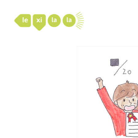
LexiLaLa