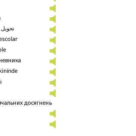
a
تحویل 
escolar
ole
невника
kininde
்
вчальних досягнень