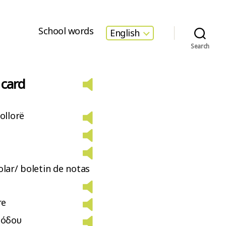
School words
English
Search
 card
ollorë
olar/ boletin de notas
re
ρόδου