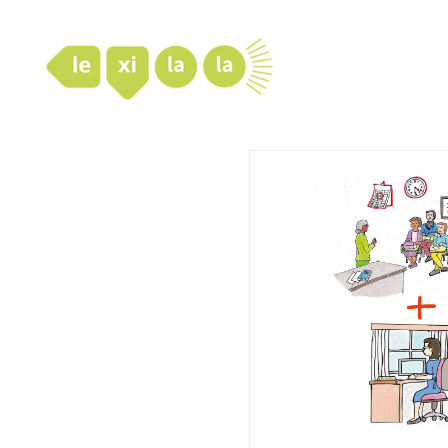
LexiLaLa