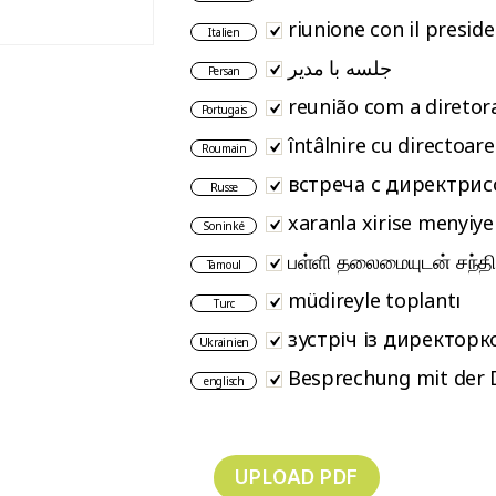
riunione con il preside
Italien
جلسه با مدیر
Persan
reunião com a diretor
Portugais
întâlnire cu directoar
Roumain
встреча с директрис
Russe
xaranla xirise menyiy
Soninké
பள்ளி தலைமையுடன் சந்திப
Tamoul
müdireyle toplantı
Turc
зустріч із директор
Ukrainien
Besprechung mit der 
englisch