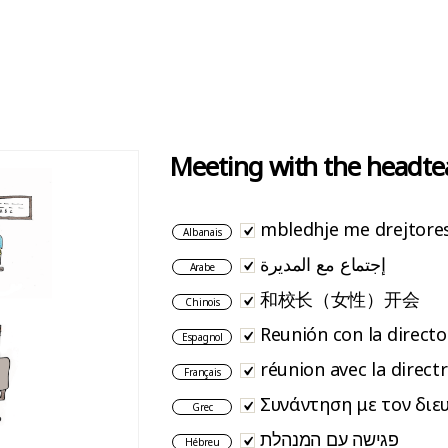
Meeting with the headte
mbledhje me drejtore
Albanais
إجتماع مع المديرة
Arabe
和校长（女性）开会
Chinois
Reunión con la directo
Espagnol
réunion avec la directr
Français
Συνάντηση με τον διε
Grec
פגישה עם המנהלת
Hébreu