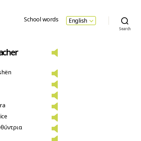
School words
English
Search
acher
shën
ra
ice
υθύντρια