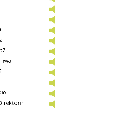
a
ea
ой
e nwa
்பு
кою
Direktorin