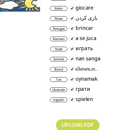
giocare
Italien
بازی کردن
Persan
brincar
Portugais
a se juca
Roumain
играть
Russe
nan sanga
Soninké
விளையாட
Tamoul
oynamak
Turc
грати
Ukrainien
spielen
englisch