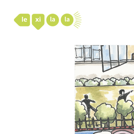
LexiLaLa