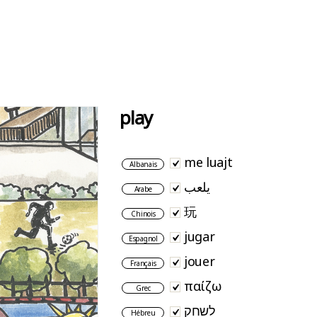
play
me luajt
Albanais
يلعب
Arabe
玩
Chinois
jugar
Espagnol
jouer
Français
παίζω
Grec
לשחק
Hébreu