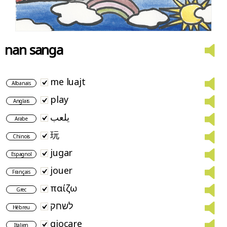
nan sanga
me luajt
Albanais
play
Anglais
يلعب
Arabe
玩
Chinois
jugar
Espagnol
jouer
Français
παίζω
Grec
לשחק
Hébreu
giocare
Italien