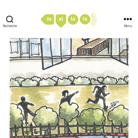
Recherche
Menu
LexiLaLa