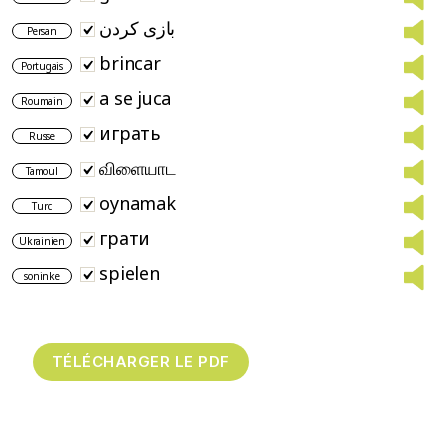
بازی کردن
Persan
brincar
Portugais
a se juca
Roumain
играть
Russe
விளையாட
Tamoul
oynamak
Turc
грати
Ukrainien
spielen
soninke