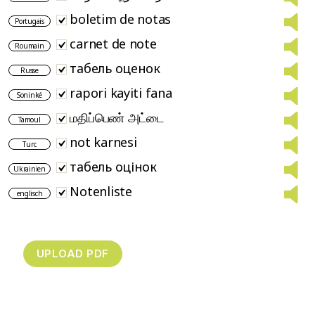
boletim de notas
Portugais
carnet de note
Roumain
табель оценок
Russe
rapori kayiti fana
Soninké
மதிப்பெண் அட்டை
Tamoul
not karnesi
Turc
табель оцінок
Ukrainien
Notenliste
englisch