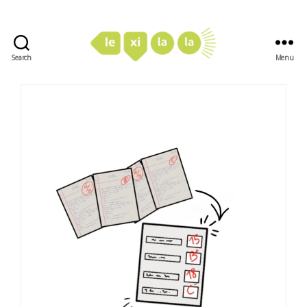
Search
Menu
LexiLaLa