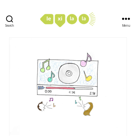
Search
Menu
LexiLaLa