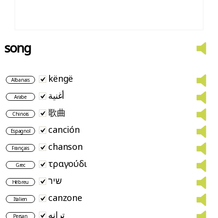
song
këngë
Albanais
أغنية
Arabe
歌曲
Chinois
canción
Espagnol
chanson
Français
τραγούδι
Grec
שיר
Hébreu
canzone
Italien
ترانه
Persan