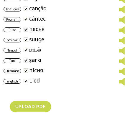
canção
Portugais
cântec
Roumain
песня
Russe
suuge
Soninké
பாடல்
Tamoul
şarkı
Turc
пісня
Ukrainien
Lied
englisch