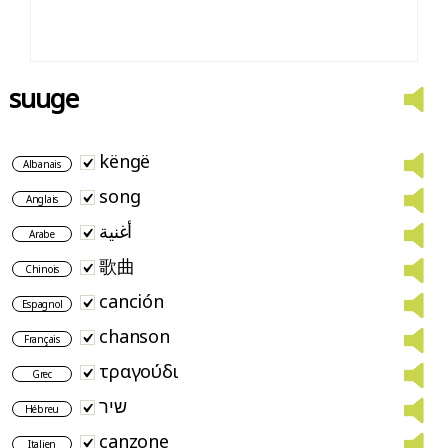
suuge
këngë
Albanais
song
Anglais
أغنية
Arabe
歌曲
Chinois
canción
Espagnol
chanson
Français
τραγούδι
Grec
שיר
Hébreu
canzone
Italien