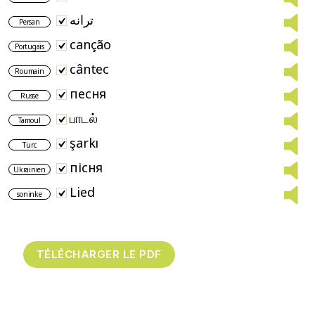
ترانه
Persan
canção
Portugais
cântec
Roumain
песня
Russe
பாடல்
Tamoul
şarkı
Turc
пісня
Ukrainien
Lied
soninke