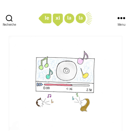
Recherche
Menu
LexiLaLa