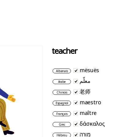
teacher
mësuës
Albanais
معلّم
Arabe
老师
Chinois
maestro
Espagnol
maître
Français
δάσκαλος
Grec
מורה
Hébreu