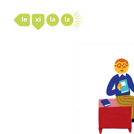
LexiLaLa