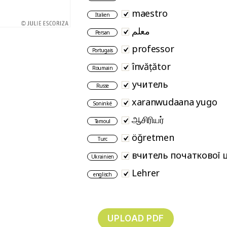
maestro
Italien
معلم
Persan
professor
Portugais
învățător
Roumain
учитель
Russe
xaranwudaana yugo
Soninké
ஆசிரியர்
Tamoul
öğretmen
Turc
вчитель початкової 
Ukrainien
Lehrer
englisch