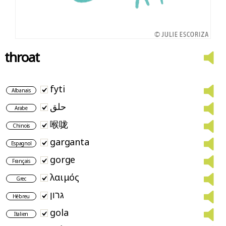
throat
fyti
Albanais
حلق
Arabe
喉咙
Chinois
garganta
Espagnol
gorge
Français
λαιμός
Grec
גרון
Hébreu
gola
Italien