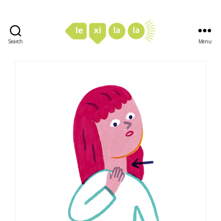
Search
Menu
LexiLaLa