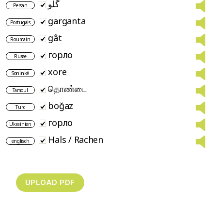
گلو
Persan
garganta
Portugais
gât
Roumain
горло
Russe
xore
Soninké
தொண்டை
Tamoul
boğaz
Turc
горло
Ukrainien
Hals / Rachen
englisch