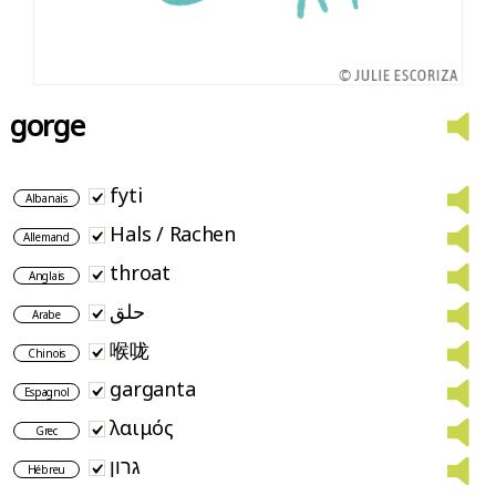
gorge
fyti
Albanais
Hals / Rachen
Allemand
throat
Anglais
حلق
Arabe
喉咙
Chinois
garganta
Espagnol
λαιμός
Grec
גרון
Hébreu