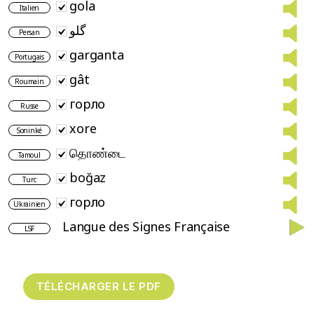
gola
Italien
گلو
Persan
garganta
Portugais
gât
Roumain
горло
Russe
xore
Soninké
தொண்டை
Tamoul
boğaz
Turc
горло
Ukrainien
Langue des Signes Française
LSF