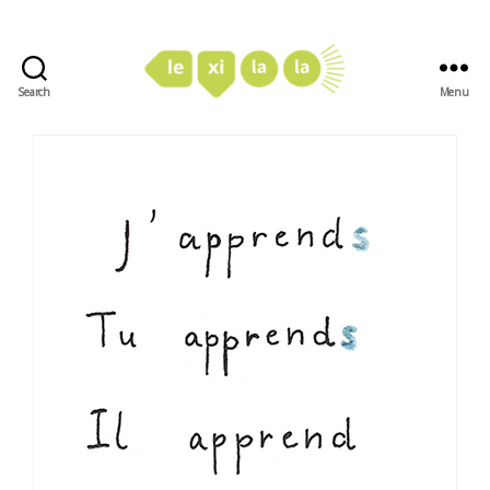
Search
Menu
LexiLaLa