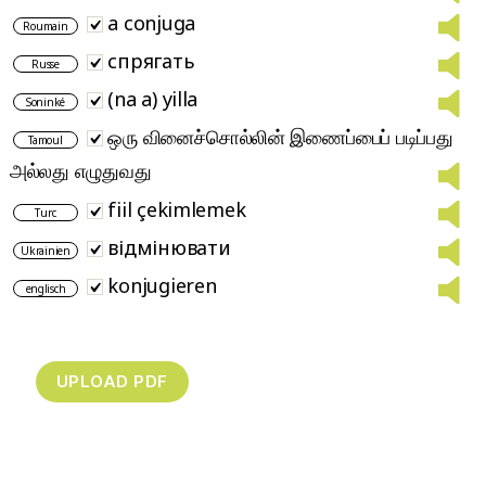
a conjuga
Roumain
спрягать
Russe
(na a) yilla
Soninké
ஒரு வினைச்சொல்லின் இணைப்பைப் படிப்பது
Tamoul
அல்லது எழுதுவது
fiil çekimlemek
Turc
відмінювати
Ukrainien
konjugieren
englisch