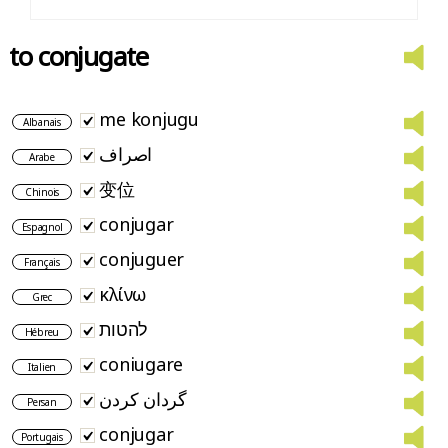
to conjugate
me konjugu
Albanais
اصراف
Arabe
变位
Chinois
conjugar
Espagnol
conjuguer
Français
κλίνω
Grec
להטות
Hébreu
coniugare
Italien
گردان کردن
Persan
conjugar
Portugais