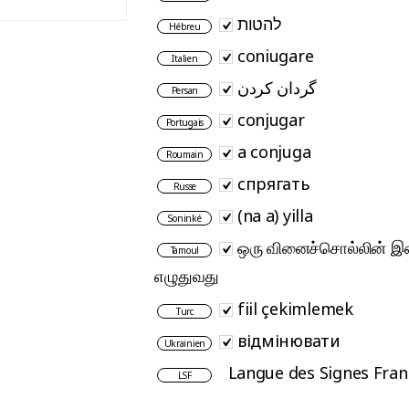
להטות
Hébreu
coniugare
Italien
گردان کردن
Persan
conjugar
Portugais
a conjuga
Roumain
спрягать
Russe
(na a) yilla
Soninké
ஒரு வினைச்சொல்லின் இண
Tamoul
எழுதுவது
fiil çekimlemek
Turc
відмінювати
Ukrainien
Langue des Signes Fran
LSF