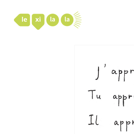
LexiLaLa