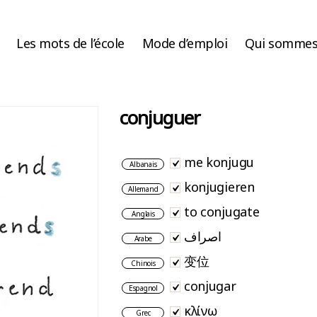
Les mots de l’école
Mode d’emploi
Qui sommes
conjuguer
me konjugu
Albanais
konjugieren
Allemand
to conjugate
Anglais
اصراف
Arabe
变位
Chinois
conjugar
Espagnol
κλίνω
Grec