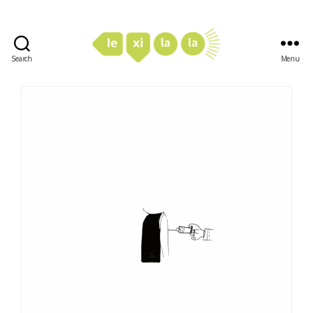
Search
Menu
LexiLaLa