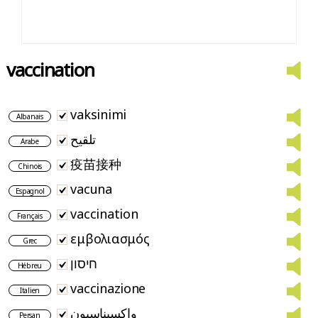
vaccination
vaksinimi
Albanais
تلقيح
Arabe
疫苗接种
Chinois
vacuna
Espagnol
vaccination
Français
εμβολιασμός
Grec
חיסון
Hébreu
vaccinazione
Italien
واکسیناسیون
Persan