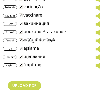
vacinação
Portugais
vaccinare
Roumain
вакцинация
Russe
booxonde/faraxunde
Soninké
தடுப்பூசி போடுதல்
Tamoul
aşılama
Turc
щеплення
Ukrainien
Impfung
englisch