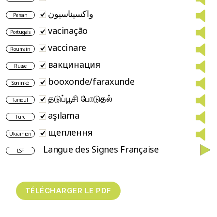
واکسیناسیون
Persan
vacinação
Portugais
vaccinare
Roumain
вакцинация
Russe
booxonde/faraxunde
Soninké
தடுப்பூசி போடுதல்
Tamoul
aşılama
Turc
щеплення
Ukrainien
Langue des Signes Française
LSF