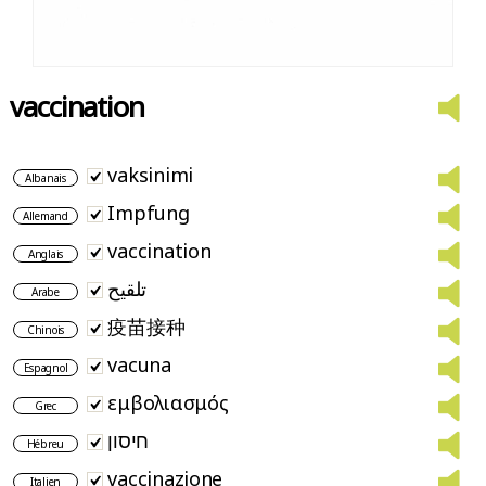
vaccination
vaksinimi
Albanais
Impfung
Allemand
vaccination
Anglais
تلقيح
Arabe
疫苗接种
Chinois
vacuna
Espagnol
εμβολιασμός
Grec
חיסון
Hébreu
vaccinazione
Italien